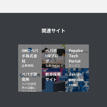
関連サイト
GMOペパ
ペパボ
Pepabo
ボ株式会
HRブロ
Tech
社
グ
Portal
企業情報、
社員のイン
エンジニ
IR 情報、各
タビューや
ア・デザイ
種プレスリ
イベントの
ナーによる
ペパボ研
新卒採用
design.
リース
レポート
技術情報の
究所
サイト
pepabo.
ポータルサ
ペパボ研究
com
イト
所の活動に
ついてのお
知らせ