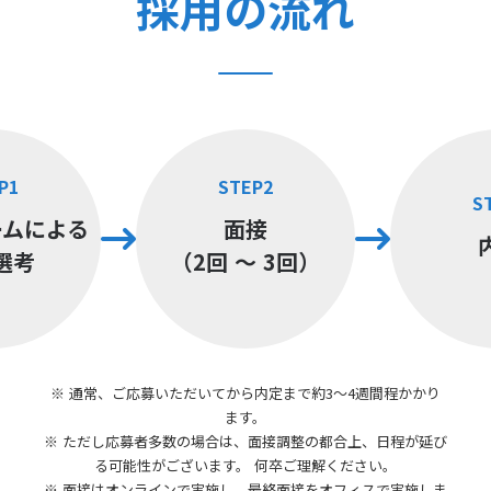
採用の流れ
P1
STEP2
S
ームによる
面接
選考
（2回 〜 3回）
※ 通常、ご応募いただいてから内定まで約3〜4週間程かかり
ます。
※ ただし応募者多数の場合は、面接調整の都合上、日程が延び
る可能性がございます。 何卒ご理解ください。
※ 面接はオンラインで実施し、最終面接をオフィスで実施しま